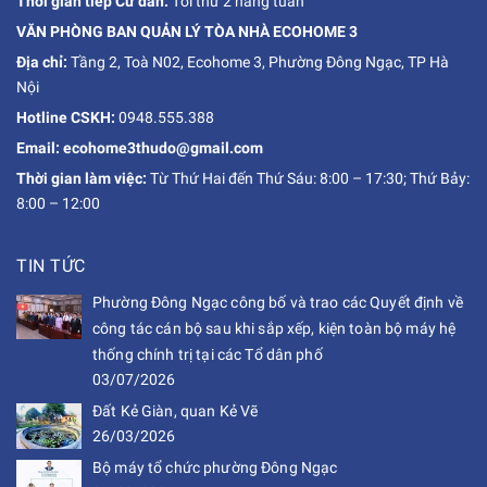
Thời gian tiếp Cư dân:
Tối thứ 2 hàng tuần
VĂN PHÒNG BAN QUẢN LÝ TÒA NHÀ ECOHOME 3
Địa chỉ:
Tầng 2, Toà N02, Ecohome 3, Phường Đông Ngạc, TP Hà
Nội
Hotline CSKH:
0948.555.388
Email: ecohome3thudo@gmail.com
Thời gian làm việc:
Từ Thứ Hai đến Thứ Sáu: 8:00 – 17:30; Thứ Bảy:
8:00 – 12:00
TIN TỨC
Phường Đông Ngạc công bố và trao các Quyết định về
công tác cán bộ sau khi sắp xếp, kiện toàn bộ máy hệ
thống chính trị tại các Tổ dân phố
03/07/2026
Đất Kẻ Giàn, quan Kẻ Vẽ
26/03/2026
Bộ máy tổ chức phường Đông Ngạc