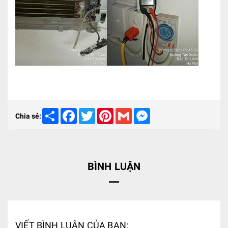
Share
Facebook
Twitter
Pinterest
Gmail
Messenger
Chia sẻ:
BÌNH LUẬN
VIẾT BÌNH LUẬN CỦA BẠN: