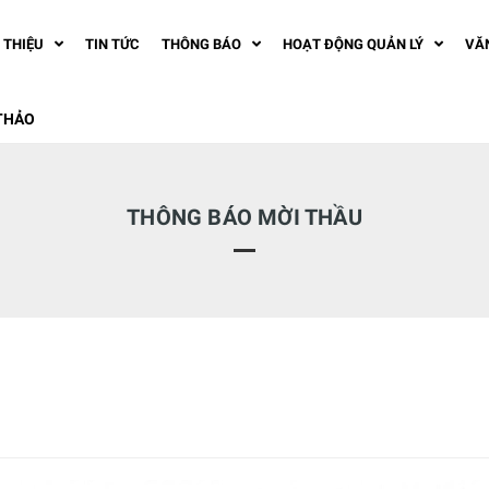
I THIỆU
TIN TỨC
THÔNG BÁO
HOẠT ĐỘNG QUẢN LÝ
VĂ
THẢO
THÔNG BÁO MỜI THẦU