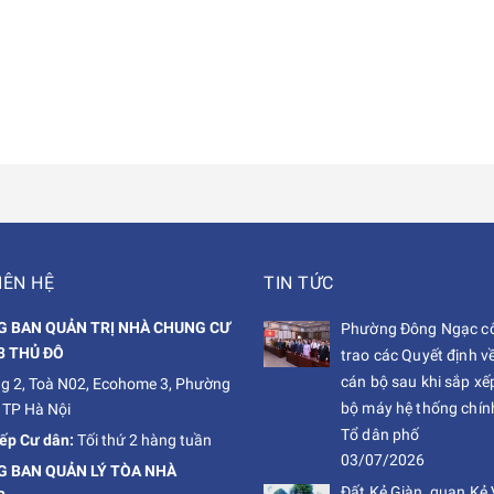
IÊN HỆ
TIN TỨC
 BAN QUẢN TRỊ NHÀ CHUNG CƯ
Phường Đông Ngạc cô
3 THỦ ĐÔ
trao các Quyết định v
cán bộ sau khi sắp xếp
g 2, Toà N02, Ecohome 3, Phường
bộ máy hệ thống chính 
 TP Hà Nội
Tổ dân phố
iếp Cư dân:
Tối thứ 2 hàng tuần
03/07/2026
 BAN QUẢN LÝ TÒA NHÀ
Đất Kẻ Giàn, quan Kẻ 