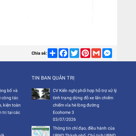
Share
Facebook
Twitter
Pinterest
Gmail
Messenger
Chia sẻ:
TIN BAN QUẢN TRỊ
ng bố và
CV Kiến nghị phối hợp hỗ trợ xử lý
ề công tác
tình trạng dừng đỗ xe lấn chiếm
, kiện toàn
chiếm vỉa hè lòng đường
trị tại các
Ecohome 3
03/07/2026
Thông tin chỉ đạo, điều hành của
Vẽ
UBND Thành phố, Chủ tịch UBND