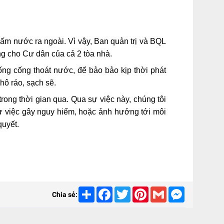
hấm nước ra ngoài. Vì vậy, Ban quản trị và BQL
g cho Cư dân của cả 2 tòa nhà.
ng cống thoát nước, để bảo bảo kịp thời phát
hô ráo, sạch sẽ.
ong thời gian qua. Qua sự việc này, chúng tôi
ự việc gây nguy hiểm, hoặc ảnh hưởng tới môi
quyết.
Share
Facebook
Twitter
Pinterest
Gmail
Messenger
Chia sẻ: