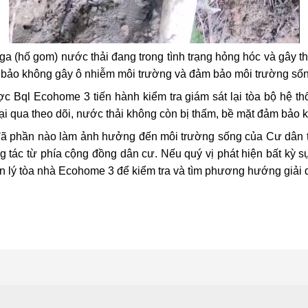
a (hố gom) nước thải đang trong tình trạng hỏng hóc và gây t
bảo không gây ô nhiễm môi trường và đảm bảo môi trường sốn
 Bql Ecohome 3 tiến hành kiểm tra giám sát lại tòa bộ hệ thố
ại qua theo dõi, nước thải không còn bị thấm, bề mặt đảm bảo k
 đã phần nào làm ảnh hưởng đến môi trường sống của Cư dân tr
tác từ phía cộng đồng dân cư. Nếu quý vị phát hiện bất kỳ s
ản lý tòa nhà Ecohome 3 để kiểm tra và tìm phương hướng giải 