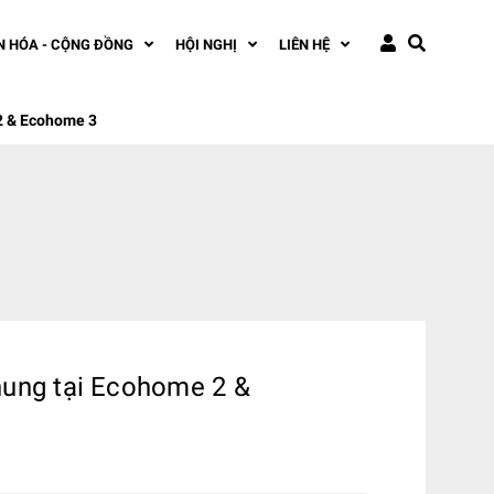
N HÓA - CỘNG ĐỒNG
HỘI NGHỊ
LIÊN HỆ
 2 & Ecohome 3
hung tại Ecohome 2 &