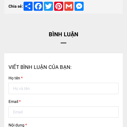
Share
Facebook
Twitter
Pinterest
Gmail
Messenger
Chia sẻ:
BÌNH LUẬN
VIẾT BÌNH LUẬN CỦA BẠN:
Họ tên
*
Email
*
Nội dung
*