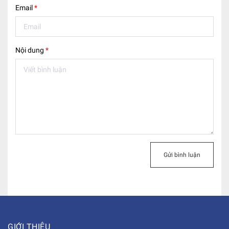
Email
*
Nội dung
*
Gửi bình luận
GIỚI THIỆU