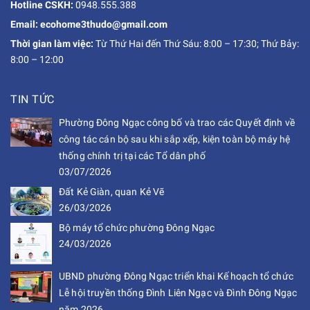
Hotline CSKH:
0948.555.388
Email: ecohome3thudo@gmail.com
Thời gian làm việc:
Từ Thứ Hai đến Thứ Sáu: 8:00 – 17:30; Thứ Bảy:
8:00 – 12:00
TIN TỨC
Phường Đông Ngạc công bố và trao các Quyết định về
công tác cán bộ sau khi sắp xếp, kiện toàn bộ máy hệ
thống chính trị tại các Tổ dân phố
03/07/2026
Đất Kẻ Giàn, quan Kẻ Vẽ
26/03/2026
Bộ máy tổ chức phường Đông Ngạc
24/03/2026
UBND phường Đông Ngạc triển khai Kế hoạch tổ chức
Lễ hội truyền thống Đình Liên Ngạc và Đình Đông Ngạc
năm 2026