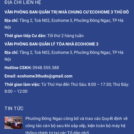
ĐỊA CHỈ LIÊN HỆ
VĂN PHÒNG BAN QUẢN TRỊ NHÀ CHUNG CƯ ECOHOME 3 THỦ ĐÔ
Địa chỉ:
Tầng 2, Toà N02, Ecohome 3, Phường Đông Ngạc, TP Hà
Nội
Thời gian tiếp Cư dân:
Tối thứ 2 hàng tuần
VĂN PHÒNG BAN QUẢN LÝ TÒA NHÀ ECOHOME 3
Địa chỉ:
Tầng 2, Toà N02, Ecohome 3, Phường Đông Ngạc, TP Hà
Nội
Hotline CSKH:
0948.555.388
Email: ecohome3thudo@gmail.com
Thời gian làm việc:
Từ Thứ Hai đến Thứ Sáu: 8:00 – 17:30; Thứ Bảy:
8:00 – 12:00
TIN TỨC
Phường Đông Ngạc công bố và trao các Quyết định về
công tác cán bộ sau khi sắp xếp, kiện toàn bộ máy hệ
thống chính trị tại các Tổ dân phố