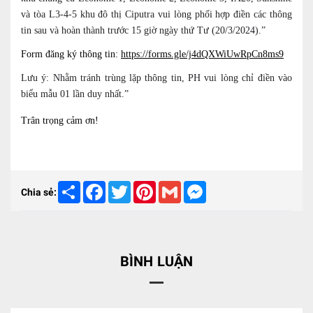
và tòa L3-4-5 khu đô thị Ciputra vui lòng phối hợp điền các thông
tin sau và hoàn thành trước 15 giờ ngày thứ Tư (20/3/2024).”
Form đăng ký thông tin:
https://forms.gle/j4dQXWiUwRpCn8ms9
Lưu ý: Nhằm tránh trùng lặp thông tin, PH vui lòng chỉ điền vào
biểu mẫu 01 lần duy nhất.”
Trân trọng cảm ơn!
Share
Facebook
Twitter
Pinterest
Gmail
Messenger
Chia sẻ:
BÌNH LUẬN