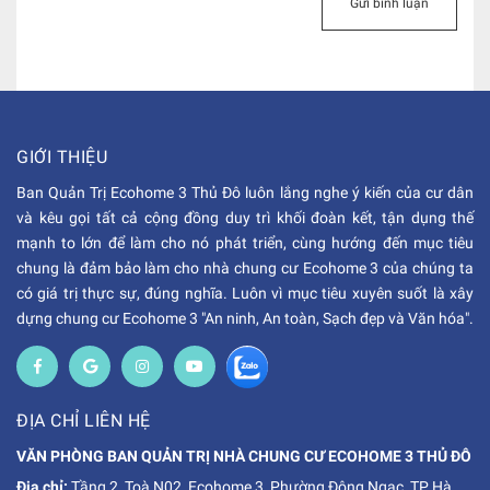
Gửi bình luận
GIỚI THIỆU
Ban Quản Trị Ecohome 3 Thủ Đô luôn lắng nghe ý kiến của cư dân
và kêu gọi tất cả cộng đồng duy trì khối đoàn kết, tận dụng thế
mạnh to lớn để làm cho nó phát triển, cùng hướng đến mục tiêu
chung là đảm bảo làm cho nhà chung cư Ecohome 3 của chúng ta
có giá trị thực sự, đúng nghĩa. Luôn vì mục tiêu xuyên suốt là xây
dựng chung cư Ecohome 3 "An ninh, An toàn, Sạch đẹp và Văn hóa".
ĐỊA CHỈ LIÊN HỆ
VĂN PHÒNG BAN QUẢN TRỊ NHÀ CHUNG CƯ ECOHOME 3 THỦ ĐÔ
Địa chỉ:
Tầng 2, Toà N02, Ecohome 3, Phường Đông Ngạc, TP Hà