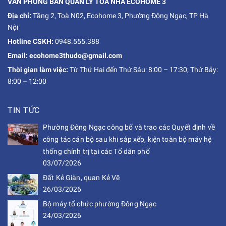
VĂN PHÒNG BAN QUẢN LÝ TÒA NHÀ ECOHOME 3
Địa chỉ:
Tầng 2, Toà N02, Ecohome 3, Phường Đông Ngạc, TP Hà
Nội
Hotline CSKH:
0948.555.388
Email: ecohome3thudo@gmail.com
Thời gian làm việc:
Từ Thứ Hai đến Thứ Sáu: 8:00 – 17:30; Thứ Bảy:
8:00 – 12:00
TIN TỨC
Phường Đông Ngạc công bố và trao các Quyết định về
công tác cán bộ sau khi sắp xếp, kiện toàn bộ máy hệ
thống chính trị tại các Tổ dân phố
03/07/2026
Đất Kẻ Giàn, quan Kẻ Vẽ
26/03/2026
Bộ máy tổ chức phường Đông Ngạc
24/03/2026