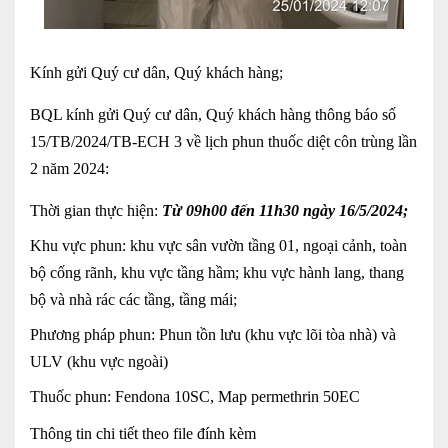
Kính gửi Quý cư dân, Quý khách hàng;
BQL kính gửi Quý cư dân, Quý khách hàng thông báo số
15/TB/2024/TB-ECH 3 về lịch phun thuốc diệt côn trùng lần
2 năm 2024:
Thời gian thực hiện:
Từ 09h00 đến 11h30
n
gày 16/5/2024
;
Khu vực phun: khu vực sân vườn tầng 01, ngoại cảnh,
toàn
bộ cống rãnh, khu vực tầng hầm; khu vực hành lang
, thang
bộ
và nhà rác các tầng, tầng mái;
Phương pháp phun: Phun
tồn lưu (khu vực lõi tòa nhà) và
ULV
(khu vực ngoài)
Thuốc phun:
Fendona 10SC, Map permethrin 50EC
Thông tin chi tiết theo file đính kèm