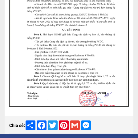
Share
Facebook
Twitter
Pinterest
Gmail
Messenger
Chia sẻ: