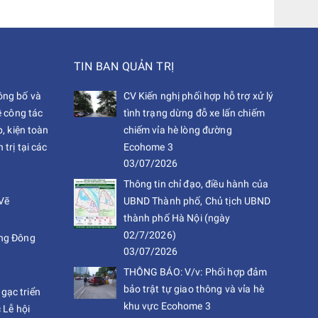
TIN BAN QUẢN TRỊ
ng bố và
CV Kiến nghị phối hợp hỗ trợ xử lý
ề công tác
tình trạng dừng đỗ xe lấn chiếm
, kiện toàn
chiếm vỉa hè lòng đường
trị tại các
Ecohome 3
03/07/2026
Thông tin chỉ đạo, điều hành của
Vẽ
UBND Thành phố, Chủ tịch UBND
thành phố Hà Nội (ngày
02/7/2026)
ng Đông
03/07/2026
THÔNG BÁO: V/v: Phối hợp đảm
bảo trật tự giao thông và vỉa hè
ạc triển
khu vực Ecohome 3
 Lễ hội