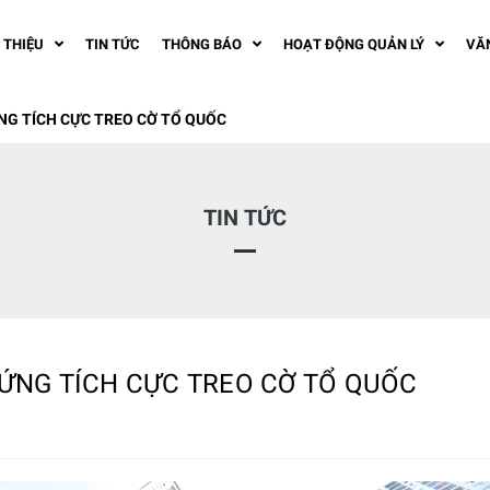
I THIỆU
TIN TỨC
THÔNG BÁO
HOẠT ĐỘNG QUẢN LÝ
VĂ
NG TÍCH CỰC TREO CỜ TỔ QUỐC
TIN TỨC
ỨNG TÍCH CỰC TREO CỜ TỔ QUỐC