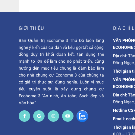
GIỚI THIỆU
ĐỊA CHỈ L
Ban Quản Trị Ecohome 3 Thủ Đô luôn lắng
VĂN PHÒNG
nghe ý kiến của cư dân và kêu gọi tất cả cộng
ECOHOME 
đồng duy trì khối đoàn kết, tận dụng thế
Địa chỉ:
Tần
mạnh to lớn để làm cho nó phát triển, cùng
Đông Ngạc,
hướng đến mục tiêu chung là đảm bảo làm
Thời gian t
cho nhà chung cư Ecohome 3 của chúng ta
VĂN PHÒNG
có giá trị thực sự, đúng nghĩa. Luôn vì mục
ECOHOME 
tiêu xuyên suốt là xây dựng chung cư
Địa chỉ:
Tần
Ecohome 3 "An ninh, An toàn, Sạch đẹp và
Đông Ngạc,
Văn hóa".
Hotline CS
Email: ec
Thời gian l
8:00 – 17:3