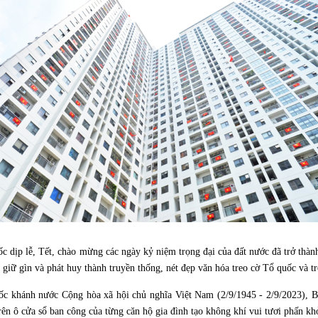
ễ, Tết, chào mừng các ngày kỷ niệm trọng đại của đất nước đã trở thành n
 giữ gìn và phát huy thành truyền thống, nét đẹp văn hóa treo cờ Tổ quốc và 
nước Cộng hòa xã hội chủ nghĩa Việt Nam (2/9/1945 - 2/9/2023), Ban 
 ô cửa sổ ban công của từng căn hộ gia đình tạo không khí vui tươi phấn khở