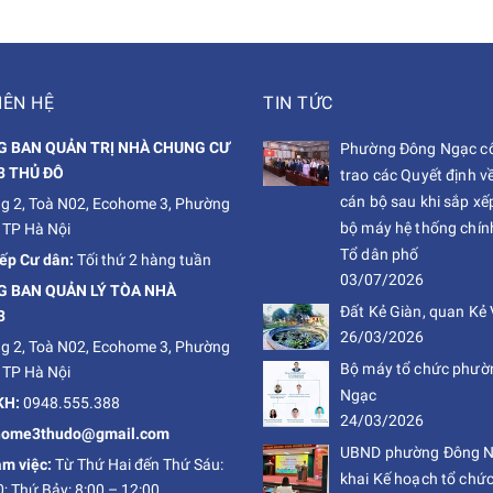
IÊN HỆ
TIN TỨC
 BAN QUẢN TRỊ NHÀ CHUNG CƯ
Phường Đông Ngạc cô
3 THỦ ĐÔ
trao các Quyết định v
cán bộ sau khi sắp xếp
g 2, Toà N02, Ecohome 3, Phường
bộ máy hệ thống chính 
 TP Hà Nội
Tổ dân phố
iếp Cư dân:
Tối thứ 2 hàng tuần
03/07/2026
 BAN QUẢN LÝ TÒA NHÀ
Đất Kẻ Giàn, quan Kẻ 
3
26/03/2026
g 2, Toà N02, Ecohome 3, Phường
Bộ máy tổ chức phườ
 TP Hà Nội
Ngạc
KH:
0948.555.388
24/03/2026
ohome3thudo@gmail.com
UBND phường Đông Ng
àm việc:
Từ Thứ Hai đến Thứ Sáu:
khai Kế hoạch tổ chức
0; Thứ Bảy: 8:00 – 12:00