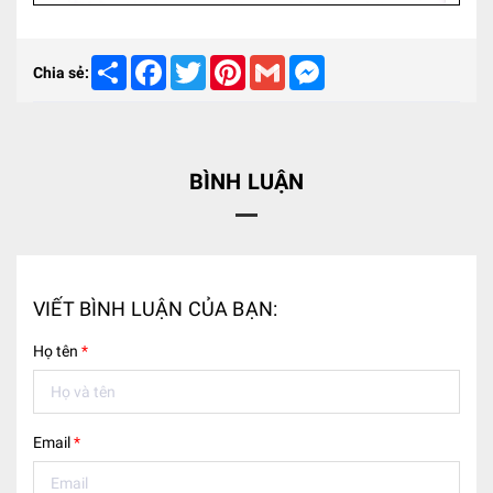
Share
Facebook
Twitter
Pinterest
Gmail
Messenger
Chia sẻ:
BÌNH LUẬN
VIẾT BÌNH LUẬN CỦA BẠN:
Họ tên
*
Email
*