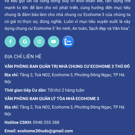
và kêu gọi tất cả cộng đồng duy trì khối đoàn kết, tận dụng thế
mạnh to lớn để làm cho nó phát triển, cùng hướng đến mục tiêu
chung là đảm bảo làm cho nhà chung cư Ecohome 3 của chúng ta
có giá trị thực sự, đúng nghĩa. Luôn vì mục tiêu xuyên suốt là xây
dựng chung cư Ecohome 3 "An ninh, An toàn, Sạch đẹp và Văn hóa".
ĐỊA CHỈ LIÊN HỆ
VĂN PHÒNG BAN QUẢN TRỊ NHÀ CHUNG CƯ ECOHOME 3 THỦ ĐÔ
Địa chỉ:
Tầng 2, Toà N02, Ecohome 3, Phường Đông Ngạc, TP Hà
Nội
Thời gian tiếp Cư dân:
Tối thứ 2 hàng tuần
VĂN PHÒNG BAN QUẢN LÝ TÒA NHÀ ECOHOME 3
Địa chỉ:
Tầng 2, Toà N02, Ecohome 3, Phường Đông Ngạc, TP Hà
Nội
Hotline CSKH:
0948.555.388
Email: ecohome3thudo@gmail.com