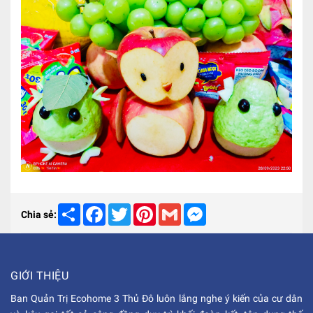
Share
Facebook
Twitter
Pinterest
Gmail
Messenger
Chia sẻ:
GIỚI THIỆU
Ban Quản Trị Ecohome 3 Thủ Đô luôn lắng nghe ý kiến của cư dân