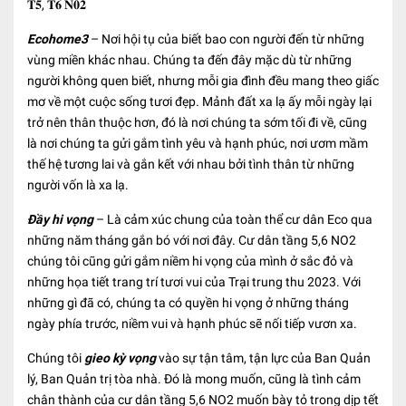
𝐓𝟓, 𝐓𝟔 𝐍𝟎𝟐
Ecohome3
– Nơi hội tụ của biết bao con người đến từ những
vùng miền khác nhau. Chúng ta đến đây mặc dù từ những
người không quen biết, nhưng mỗi gia đình đều mang theo giấc
mơ về một cuộc sống tươi đẹp. Mảnh đất xa lạ ấy mỗi ngày lại
trở nên thân thuộc hơn, đó là nơi chúng ta sớm tối đi về, cũng
là nơi chúng ta gửi gắm tình yêu và hạnh phúc, nơi ươm mầm
thế hệ tương lai và gắn kết với nhau bởi tình thân từ những
người vốn là xa lạ.
Đầy hi vọng
– Là cảm xúc chung của toàn thể cư dân Eco qua
những năm tháng gắn bó với nơi đây. Cư dân tầng 5,6 NO2
chúng tôi cũng gửi gắm niềm hi vọng của mình ở sắc đỏ và
những họa tiết trang trí tươi vui của Trại trung thu 2023. Với
những gì đã có, chúng ta có quyền hi vọng ở những tháng
ngày phía trước, niềm vui và hạnh phúc sẽ nối tiếp vươn xa.
Chúng tôi
gieo kỳ vọng
vào sự tận tâm, tận lực của Ban Quản
lý, Ban Quản trị tòa nhà. Đó là mong muốn, cũng là tình cảm
chân thành của cư dân tầng 5,6 NO2 muốn bày tỏ trong dịp tết