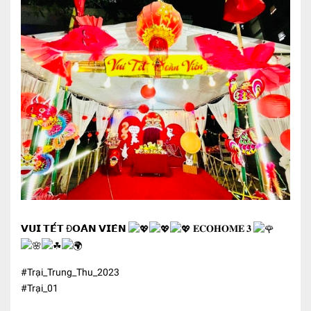
𝗩𝗨𝗜 𝗧𝗘̂́𝗧 Đ𝗢𝗔̀𝗡 𝗩𝗜𝗘̂𝗡
𝐄𝐂𝐎𝐇𝐎𝐌𝐄 𝟑
#Trại_Trung_Thu_2023
#Trại_01