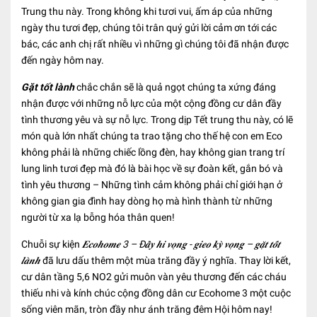
Trung thu này. Trong không khi tươi vui, ấm áp của những
ngày thu tươi đẹp, chúng tôi trân quý gửi lời cảm ơn tới các
bác, các anh chị rất nhiều vì những gì chúng tôi đã nhận được
đến ngày hôm nay.
Gặt tốt lành
chắc chắn sẽ là quả ngọt chúng ta xứng đáng
nhận được với những nỗ lực của một cộng đồng cư dân đầy
tình thương yêu và sự nỗ lực. Trong dịp Tết trung thu này, có lẽ
món quà lớn nhất chúng ta trao tặng cho thế hệ con em Eco
không phải là những chiếc lồng đèn, hay không gian trang trí
lung linh tươi đẹp mà đó là bài học về sự đoàn kết, gắn bó và
tình yêu thương – Những tình cảm không phải chỉ giới hạn ở
không gian gia đình hay dòng họ mà hình thành từ những
người từ xa lạ bỗng hóa thân quen!
Chuỗi sự kiện
𝑬𝒄𝒐𝒉𝒐𝒎𝒆 3 – Đ𝒂̂̀𝒚 𝒉𝒊 𝒗𝒐̣𝒏𝒈 - 𝒈𝒊𝒆𝒐 𝒌𝒚̀ 𝒗𝒐̣𝒏𝒈 – 𝒈𝒂̣̆𝒕 𝒕𝒐̂́𝒕
𝒍𝒂̀𝒏𝒉
đã lưu dấu thêm một mùa trăng đầy ý nghĩa. Thay lời kết,
cư dân tầng 5,6 NO2 gửi muôn vàn yêu thương đến các cháu
thiếu nhi và kính chúc cộng đồng dân cư Ecohome 3 một cuộc
sống viên mãn, tròn đầy như ánh trăng đêm Hội hôm nay!