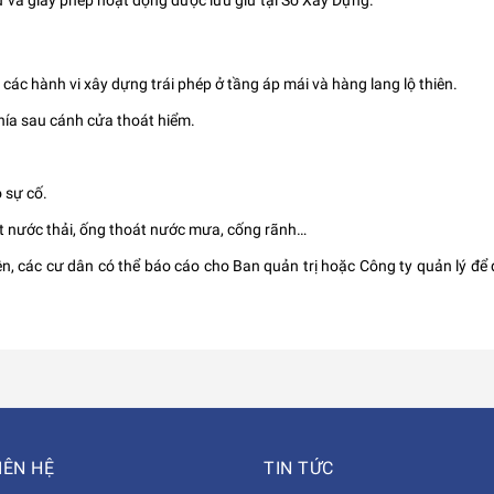
ư và giấy phép hoạt động được lưu giữ tại Sở Xây Dựng.
các hành vi xây dựng trái phép ở tầng áp mái và hàng lang lộ thiên.
phía sau cánh cửa thoát hiểm.
 sự cố.
t nước thải, ống thoát nước mưa, cống rãnh…
ện, các cư dân có thể báo cáo cho Ban quản trị hoặc Công ty quản lý để
IÊN HỆ
TIN TỨC