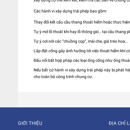
xây dựng có thể xem xét, kiểm tra các bản vẽ chung c
Các hành vi xây dựng trái phép bao gồm:
Thay đổi kết cấu cầu thang thoát hiểm hoặc thực hiện 
Tự ý mở lỗ thoát khí hay lỗ thông gió… tại cầu thang 
Tự ý cơi nới các “chuồng cọp”, mái che, giá treo hoa…
Lắp đặt cổng gây ảnh hưởng tới việc thoát hiểm khi có
Đấu nối bất hợp pháp các loại ống cống như ống thoá
Nếu bất cứ hành vi xây dựng trái phép này bị phát hi
cho toàn bộ công trình chung cư.
GIỚI THIỆU
ĐỊA CHỈ L