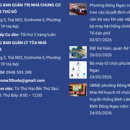
 BAN QUẢN TRỊ NHÀ CHUNG CƯ
Phường Đông Ngạc cô
3 THỦ ĐÔ
trao các Quyết định v
cán bộ sau khi sắp xếp
g 2, Toà N02, Ecohome 3, Phường
bộ máy hệ thống chính 
 TP Hà Nội
Tổ dân phố
iếp Cư dân:
Tối thứ 2 hàng tuần
03/07/2026
 BAN QUẢN LÝ TÒA NHÀ
Đất Kẻ Giàn, quan Kẻ 
3
26/03/2026
g 2, Toà N02, Ecohome 3, Phường
Bộ máy tổ chức phườ
 TP Hà Nội
Ngạc
KH:
0948.555.388
24/03/2026
ohome3thudo@gmail.com
UBND phường Đông Ng
àm việc:
Từ Thứ Hai đến Thứ Sáu:
khai Kế hoạch tổ chức
0; Thứ Bảy: 8:00 – 12:00
truyền thống Đình Liê
Đình Đông Ngạc năm
24/03/2026