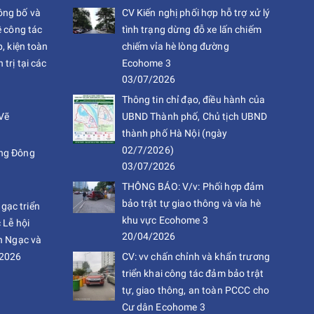
ng bố và
CV Kiến nghị phối hợp hỗ trợ xử lý
ề công tác
tình trạng dừng đỗ xe lấn chiếm
, kiện toàn
chiếm vỉa hè lòng đường
trị tại các
Ecohome 3
03/07/2026
Thông tin chỉ đạo, điều hành của
Vẽ
UBND Thành phố, Chủ tịch UBND
thành phố Hà Nội (ngày
02/7/2026)
ng Đông
03/07/2026
THÔNG BÁO: V/v: Phối hợp đảm
bảo trật tự giao thông và vỉa hè
ạc triển
khu vực Ecohome 3
 Lễ hội
20/04/2026
n Ngạc và
 2026
CV: vv chấn chỉnh và khẩn trương
triển khai công tác đảm bảo trật
tự, giao thông, an toàn PCCC cho
Cư dân Ecohome 3