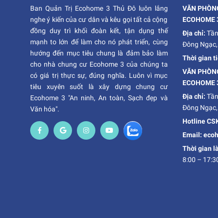
Ban Quản Trị Ecohome 3 Thủ Đô luôn lắng
VĂN PHÒNG
nghe ý kiến của cư dân và kêu gọi tất cả cộng
ECOHOME 
đồng duy trì khối đoàn kết, tận dụng thế
Địa chỉ:
Tần
mạnh to lớn để làm cho nó phát triển, cùng
Đông Ngạc,
hướng đến mục tiêu chung là đảm bảo làm
Thời gian t
cho nhà chung cư Ecohome 3 của chúng ta
VĂN PHÒNG
có giá trị thực sự, đúng nghĩa. Luôn vì mục
ECOHOME 
tiêu xuyên suốt là xây dựng chung cư
Địa chỉ:
Tần
Ecohome 3 "An ninh, An toàn, Sạch đẹp và
Đông Ngạc,
Văn hóa".
Hotline CS
Email: ec
Thời gian l
8:00 – 17:3