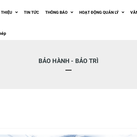
I THIỆU
TIN TỨC
THÔNG BÁO
HOẠT ĐỘNG QUẢN LÝ
VĂ
phép
BẢO HÀNH - BẢO TRÌ