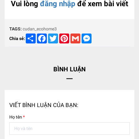
Vui lòng
đăng nhập
để xem bài viết
TAGS:
cudan_ecohome3
Share
Facebook
Twitter
Pinterest
Gmail
Messenger
Chia sẻ:
BÌNH LUẬN
VIẾT BÌNH LUẬN CỦA BẠN:
Họ tên
*