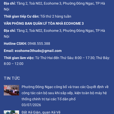
Địa chỉ:
Tầng 2, Toà N02, Ecohome 3, Phường Đông Ngạc, TP Hà
Nội
Thời gian tiếp Cư dân:
Tối thứ 2 hàng tuần
VĂN PHÒNG BAN QUẢN LÝ TÒA NHÀ ECOHOME 3
Địa chỉ:
Tầng 2, Toà N02, Ecohome 3, Phường Đông Ngạc, TP Hà
Nội
Hotline CSKH:
0948.555.388
Email: ecohome3thudo@gmail.com
Thời gian làm việc:
Từ Thứ Hai đến Thứ Sáu: 8:00 – 17:30; Thứ Bảy:
8:00 – 12:00
TIN TỨC
Phường Đông Ngạc công bố và trao các Quyết định về
công tác cán bộ sau khi sắp xếp, kiện toàn bộ máy hệ
thống chính trị tại các Tổ dân phố
03/07/2026
Đất Kẻ Giàn, quan Kẻ Vẽ