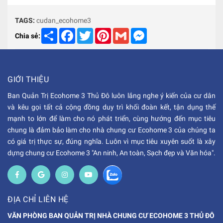
TAGS:
cudan_ecohome3
Share
Facebook
Twitter
Pinterest
Gmail
Messenger
Chia sẻ:
GIỚI THIỆU
Ban Quản Trị Ecohome 3 Thủ Đô luôn lắng nghe ý kiến của cư dân
và kêu gọi tất cả cộng đồng duy trì khối đoàn kết, tận dụng thế
mạnh to lớn để làm cho nó phát triển, cùng hướng đến mục tiêu
chung là đảm bảo làm cho nhà chung cư Ecohome 3 của chúng ta
có giá trị thực sự, đúng nghĩa. Luôn vì mục tiêu xuyên suốt là xây
dựng chung cư Ecohome 3 "An ninh, An toàn, Sạch đẹp và Văn hóa".
ĐỊA CHỈ LIÊN HỆ
VĂN PHÒNG BAN QUẢN TRỊ NHÀ CHUNG CƯ ECOHOME 3 THỦ ĐÔ